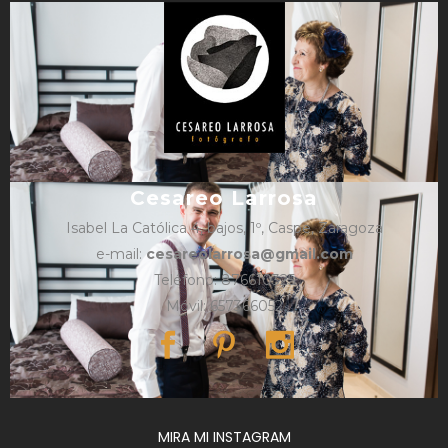
Cesareo Larrosa
Isabel La Católica 4, bajos, 1º, Caspe, Zaragoza
e-mail:
cesareolarrosa@gmail.com
Teléfono: 876610325
Móvil: 657366052
MIRA MI INSTAGRAM