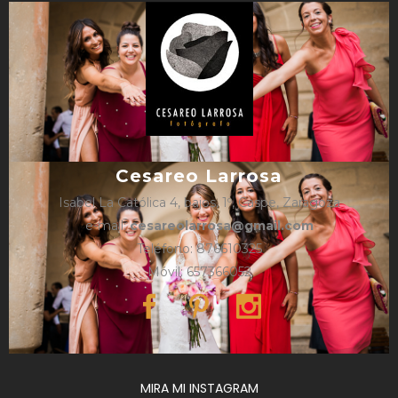
Cesareo Larrosa
Isabel La Católica 4, bajos, 1º, Caspe, Zaragoza
e-mail:
cesareolarrosa@gmail.com
Teléfono: 876610325
Móvil: 657366052
MIRA MI INSTAGRAM