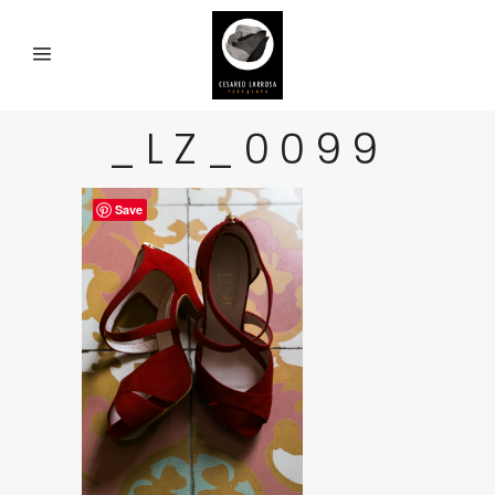
_LZ_0099
Save