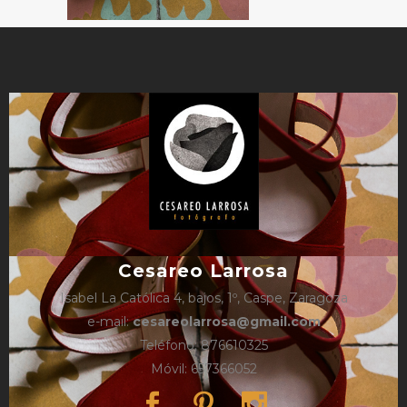
Cesareo Larrosa
Isabel La Católica 4, bajos, 1º, Caspe, Zaragoza
e-mail:
cesareolarrosa@gmail.com
Teléfono: 876610325
Móvil: 657366052