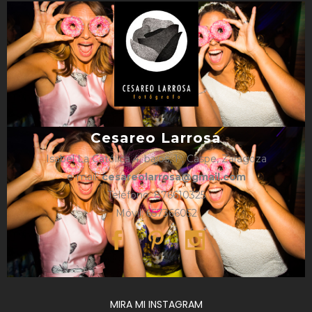
Cesareo Larrosa
Isabel La Católica 4, bajos, 1º, Caspe, Zaragoza
e-mail:
cesareolarrosa@gmail.com
Teléfono: 876610325
Móvil: 657366052
MIRA MI INSTAGRAM