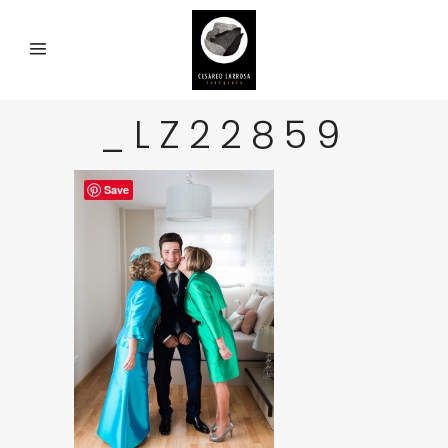
_LZ22859
Save