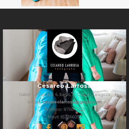
Cesareo Larrosa
Isabel La Católica 4, bajos, 1º, Caspe, Zaragoza
e-mail:
cesareolarrosa@gmail.com
Teléfono: 876610325
Móvil: 657366052