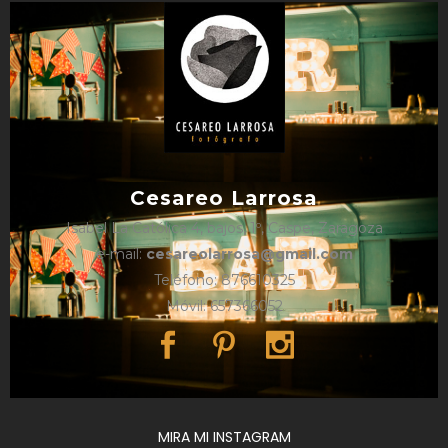
Cesareo Larrosa
Isabel La Católica 4, bajos, 1º, Caspe, Zaragoza
e-mail:
cesareolarrosa@gmail.com
Teléfono: 876610325
Móvil: 657366052
MIRA MI INSTAGRAM