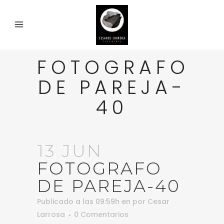
FOTOGRAFO
DE PAREJA-
40
13 JUN
FOTOGRAFO
DE PAREJA-40
Publicado a las 09:59h
en
por
Cesar
Larrosa
0 Comentarios