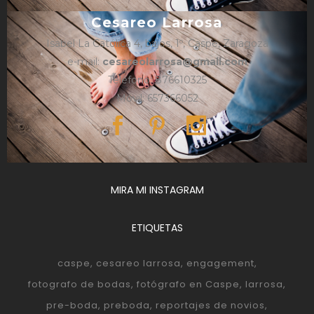
Cesareo Larrosa
Isabel La Católica 4, bajos, 1º, Caspe, Zaragoza
e-mail:
cesareolarrosa@gmail.com
Teléfono: 876610325
Móvil: 657366052
MIRA MI INSTAGRAM
ETIQUETAS
caspe
cesareo larrosa
engagement
fotografo de bodas
fotógrafo en Caspe
larrosa
pre-boda
preboda
reportajes de novios