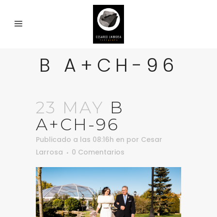
B A+CH-96
23 MAY
B
A+CH-96
Publicado a las 08:16h
en
por
Cesar
Larrosa
0 Comentarios