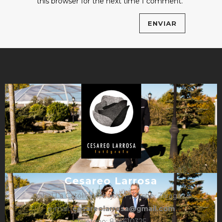
this browser for the next time I comment.
Cesareo Larrosa
Isabel La Católica 4, bajos, 1º, Caspe, Zaragoza
e-mail:
cesareolarrosa@gmail.com
Teléfono: 876610325