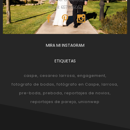
Móvil: 657366052
MIRA MI INSTAGRAM
ETIQUETAS
caspe
cesareo larrosa
engagement
fotografo de bodas
fotógrafo en Caspe
larrosa
pre-boda
preboda
reportajes de novios
reportajes de pareja
unionwep