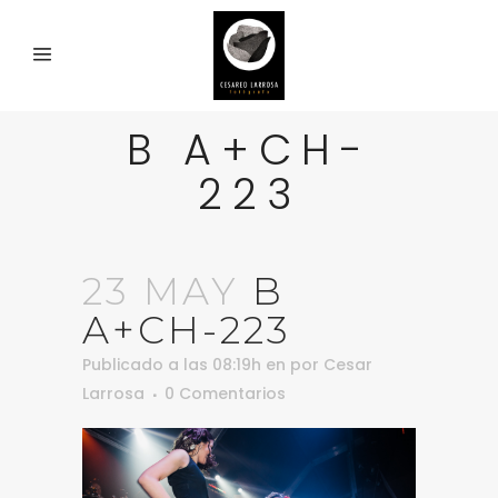
B A+CH-
223
23 MAY
B
A+CH-223
Publicado a las 08:19h
en
por
Cesar
Larrosa
0 Comentarios