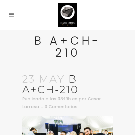
B A+CH-
210
23 MAY
B
A+CH-210
Publicado a las 08:19h
en
por
Cesar
Larrosa
0 Comentarios