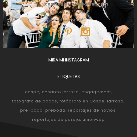
e-mail:
cesareolarrosa@gmail.com
Teléfono: 876610325
Móvil: 657366052
MIRA MI INSTAGRAM
ETIQUETAS
caspe
cesareo larrosa
engagement
fotografo de bodas
fotógrafo en Caspe
larrosa
pre-boda
preboda
reportajes de novios
reportajes de pareja
unionwep