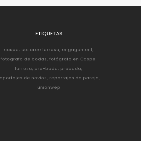
ETIQUETAS
caspe
cesareo larrosa
engagement
fotografo de bodas
fotógrafo en Caspe
larrosa
pre-boda
preboda
reportajes de novios
reportajes de pareja
unionwep