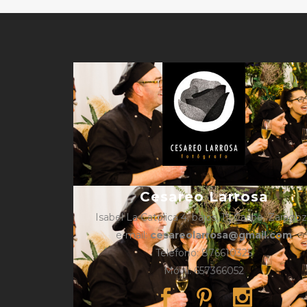
Cesareo Larrosa
Isabel La Católica 4, bajos, 1º, Caspe, Zarago
e-mail:
cesareolarrosa@gmail.com
Teléfono: 876610325
Móvil: 657366052