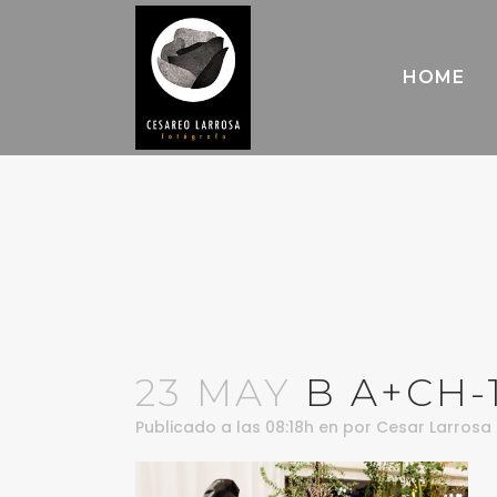
HOME
23 MAY
B A+CH-
Publicado a las 08:18h
en
por
Cesar Larrosa