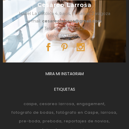
Cesareo Larrosa
Isabel La Católica 4, bajos, 1º, Caspe, Zaragoza
e-mail:
cesareolarrosa@gmail.com
Teléfono: 876610325
Móvil: 657366052
MIRA MI INSTAGRAM
ETIQUETAS
caspe
cesareo larrosa
engagement
fotografo de bodas
fotógrafo en Caspe
larrosa
pre-boda
preboda
reportajes de novios