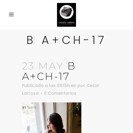
B A+CH-17
23 MAY
B
A+CH-17
Publicado a las 08:15h
en
por
Cesar
Larrosa
0 Comentarios