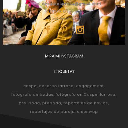
e-mail:
cesareolarrosa@gmail.com
Teléfono: 876610325
Móvil: 657366052
MIRA MI INSTAGRAM
ETIQUETAS
caspe
cesareo larrosa
engagement
fotografo de bodas
fotógrafo en Caspe
larrosa
pre-boda
preboda
reportajes de novios
reportajes de pareja
unionwep