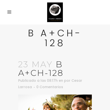
B A+CH-
128
23 MAY
B
A+CH-128
Publicado a las 08:17h
en
por
Cesar
Larrosa
0 Comentarios