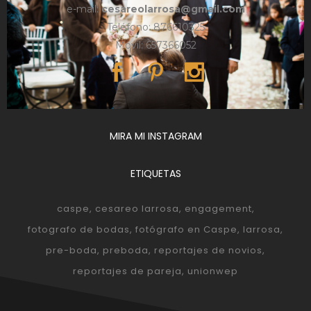
e-mail:
cesareolarrosa@gmail.com
Teléfono: 876610325
Móvil: 657366052
MIRA MI INSTAGRAM
ETIQUETAS
caspe
cesareo larrosa
engagement
fotografo de bodas
fotógrafo en Caspe
larrosa
pre-boda
preboda
reportajes de novios
reportajes de pareja
unionwep