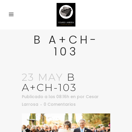
B A+CH-
103
23 MAY
B
A+CH-103
Publicado a las 08:16h
en
por
Cesar
Larrosa
0 Comentarios