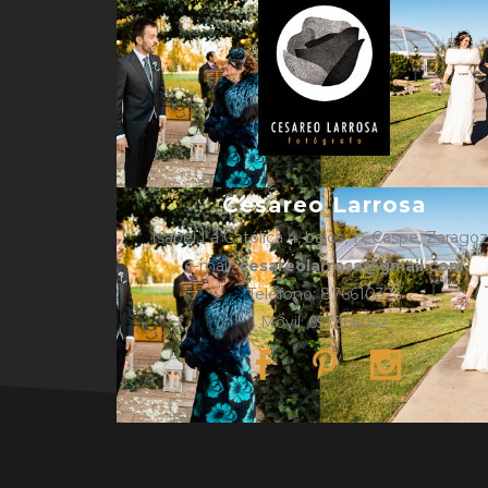
Cesareo Larrosa
Isabel La Católica 4, bajos, 1º, Caspe, Zarago
e-mail:
cesareolarrosa@gmail.com
Teléfono: 876610325
Móvil: 657366052