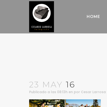
HOME
23 MAY
16
Publicado a las 08:13h
en
por
Cesar Larrosa