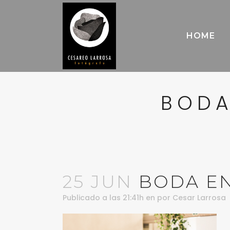
HOME
BODA
25 JUN
BODA EN
Publicado a las 21:41h
en
por
Cesar Larrosa