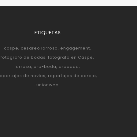
ETIQUETAS
caspe
cesareo larrosa
engagement
fotografo de bodas
fotógrafo en Caspe
larrosa
pre-boda
preboda
reportajes de novios
reportajes de pareja
unionwep