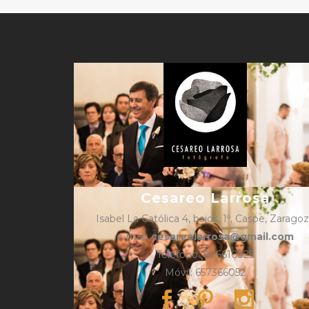
Cesareo Larrosa
Isabel La Católica 4, bajos, 1º, Caspe, Zarago
e-mail:
cesareolarrosa@gmail.com
Teléfono: 876610325
Móvil: 657366052