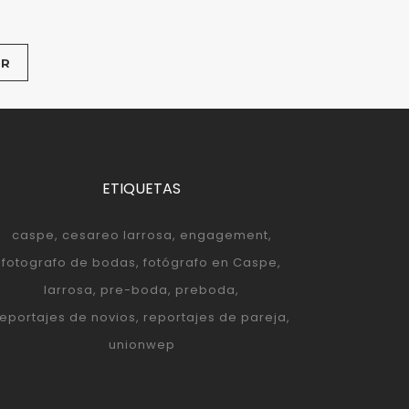
ETIQUETAS
caspe
cesareo larrosa
engagement
fotografo de bodas
fotógrafo en Caspe
larrosa
pre-boda
preboda
reportajes de novios
reportajes de pareja
unionwep