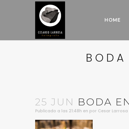
HOME
BODA 
25 JUN
BODA EN
Publicado a las 21:48h
en
por
Cesar Larrosa