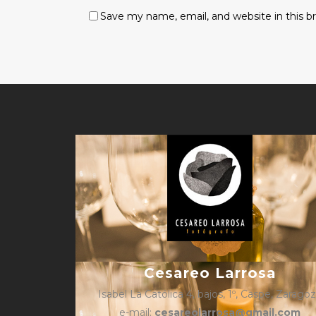
Save my name, email, and website in this b
Cesareo Larrosa
Isabel La Católica 4, bajos, 1º, Caspe, Zarago
e-mail:
cesareolarrosa@gmail.com