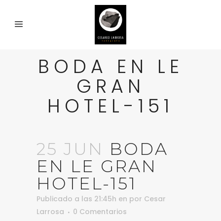
BODA EN LE
GRAN
HOTEL-151
25 JUN
BODA
EN LE GRAN
HOTEL-151
Publicado a las 21:45h
en
por
Cesar
Larrosa
0 Comentarios