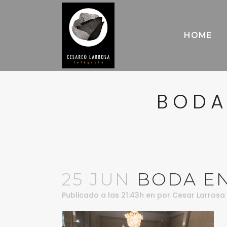
HOME
BODA
25 JUN
BODA EN
Publicado a las 21:43h
en
por
Cesar Larrosa