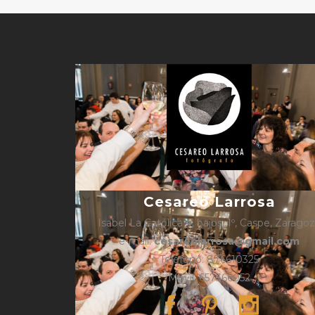
Cesareo Larrosa
Isabel La Católica 4, bajos, 1º, Caspe, Zarago
e-mail:
cesareolarrosa@gmail.com
Teléfono: 876610325
Móvil: 657366052