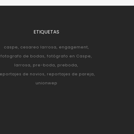
ETIQUETAS
caspe
cesareo larrosa
engagement
fotografo de bodas
fotógrafo en Caspe
larrosa
pre-boda
preboda
reportajes de novios
reportajes de pareja
unionwep