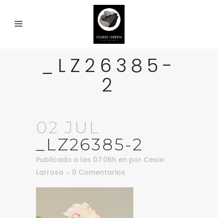
_LZ26385-
2
02 JUL
_LZ26385-2
Publicado a las 07:06h
en
por
Cesar
Larrosa
0 Comentarios