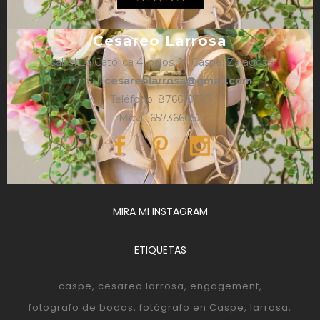
Cesareo Larrosa
Isabel La Católica 4, bajos, 1º, Caspe, Zaragoza
e-mail:
cesareolarrosa@gmail.com
Teléfono: 876610325
Móvil: 657366052
MIRA MI INSTAGRAM
ETIQUETAS
caspe
cesareo larrosa
engagement
fotografo de bodas
fotógrafo en Caspe
larrosa