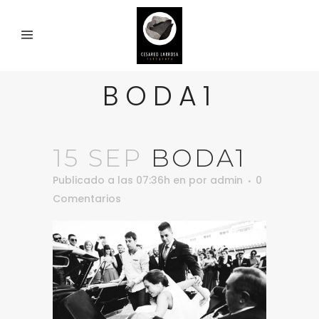
BODA1
15 SEP
BODA1
Publicado a las 07:36h
en
por
admin
0
Comentarios