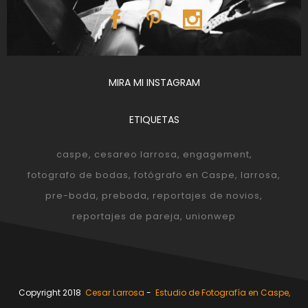
MIRA MI INSTAGRAM
ETIQUETAS
caspe
cesareo larrosa
engagement
fotografo de bodas
fotógrafo en Caspe
larrosa
pre-boda
preboda
reportajes de novios
reportajes de pareja
unionwep
Copyright 2018
Cesar Larrosa
-
Estudio de Fotografía en Caspe,